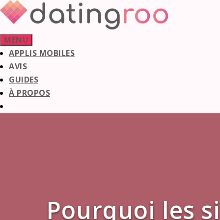
Aller
au
contenu
MENU
APPLIS MOBILES
AVIS
GUIDES
À PROPOS
Pourquoi les s