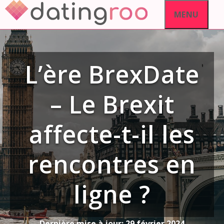
Aller
MENU
au
contenu
L’ère BrexDate
– Le Brexit
affecte-t-il les
rencontres en
ligne ?
Dernière mise à jour:
29 février 2024