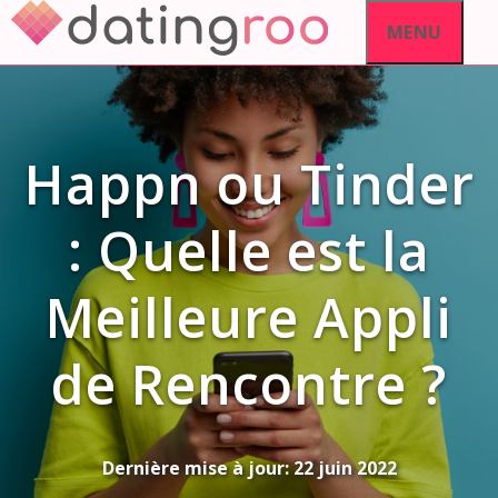
Aller
MENU
au
contenu
Happn ou Tinder
: Quelle est la
Meilleure Appli
de Rencontre ?
Dernière mise à jour:
22 juin 2022