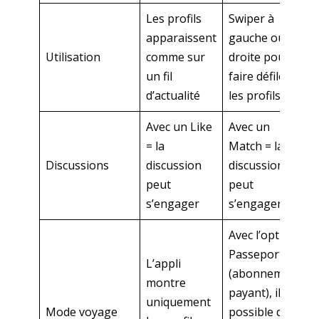
Les profils
Swiper à
apparaissent
gauche ou à
Utilisation
comme sur
droite pour
un fil
faire défiler
d’actualité
les profils
Avec un Like
Avec un
= la
Match = la
Discussions
discussion
discussion
peut
peut
s’engager
s’engager
Avec l’option
Passeport
L’appli
(abonnement
montre
payant), il est
uniquement
Mode voyage
possible de