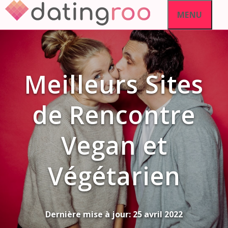
Aller
MENU
au
contenu
Meilleurs Sites
de Rencontre
Vegan et
Végétarien
Dernière mise à jour:
25 avril 2022