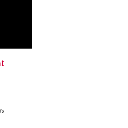
nt
fs